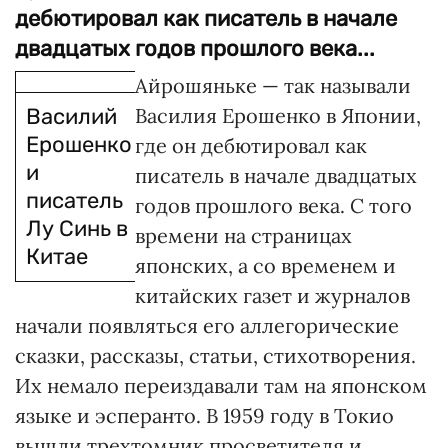
дебютировал как писатель в начале
двадцатых годов прошлого века...
Айрошяньке — так называли
Василий
Василия Ерошенко в Японии,
Ерошенко
где он дебютировал как
и
писатель в начале двадцатых
писатель
годов прошлого века. С того
Лу Синь в
времени на страницах
Китае
японских, а со временем и
китайских газет и журналов
начали появляться его аллегорические
сказки, рассказы, статьи, стихотворения.
Их немало переиздавали там на японском
языке и эсперанто. В 1959 году в Токио
вышли трехтомник просветителя и