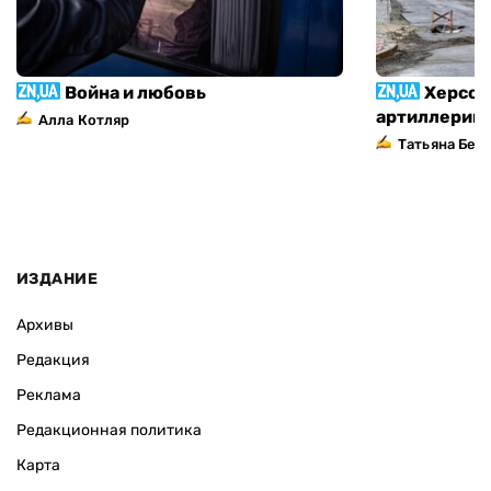
Война и любовь
Херсон
артиллерий
Алла Котляр
Татьяна Без
ИЗДАНИЕ
Архивы
Редакция
Реклама
Редакционная политика
Карта