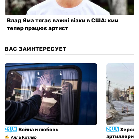
ВАС ЗАИНТЕРЕСУЕТ
Война и любовь
Херсон
артиллерий
Алла Котляр