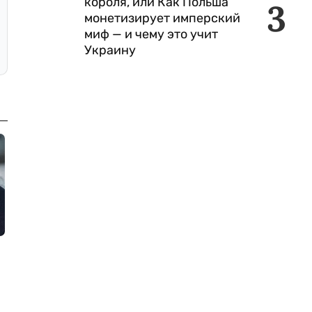
короля, или Как Польша
3
монетизирует имперский
миф — и чему это учит
Украину