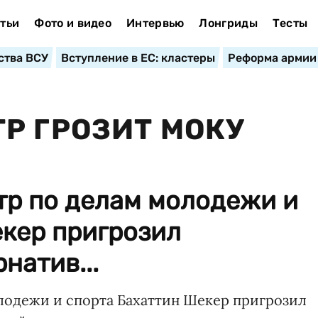
тьи
Фото и видео
Интервью
Лонгриды
Тесты
ства ВСУ
Вступление в ЕС: кластеры
Реформа армии
Р ГРОЗИТ МОКУ
тр по делам молодежи и
екер пригрозил
натив...
лодежи и спорта Бахаттин Шекер пригрозил