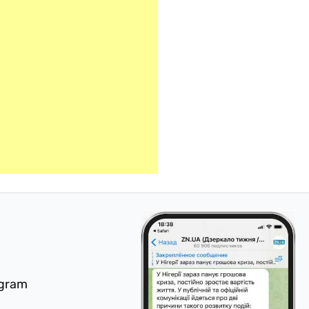
egram