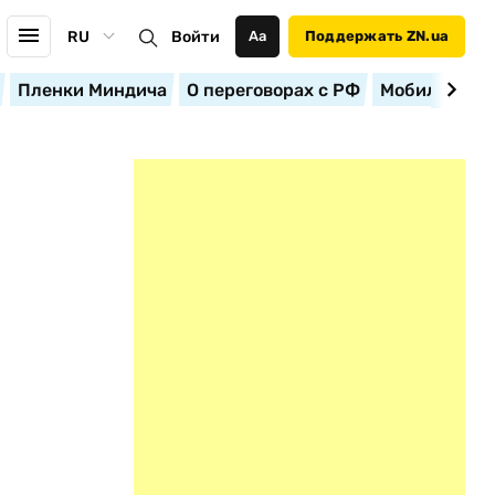
RU
Войти
Аа
Поддержать ZN.ua
Пленки Миндича
О переговорах с РФ
Мобилизация