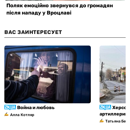
ВАС ЗАИНТЕРЕСУЕТ
Война и любовь
Херсон
артиллерий
Алла Котляр
Татьяна Без