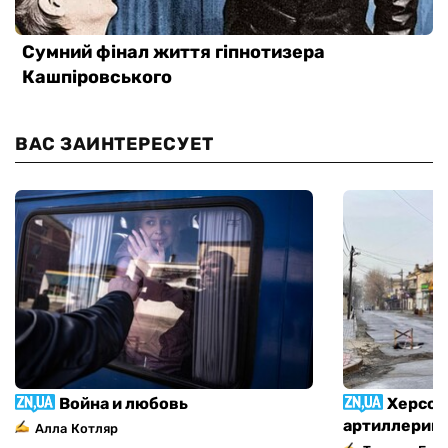
ВАС ЗАИНТЕРЕСУЕТ
Война и любовь
Херсон
артиллерий
Алла Котляр