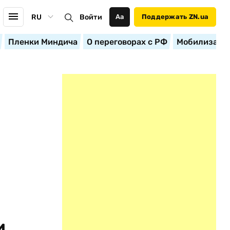
RU
Войти
Аа
Поддержать ZN.ua
Пленки Миндича
О переговорах с РФ
Мобилизация
и