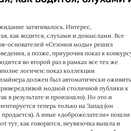
идание затягивалось. Интерес,
тая, как водится, слухами и домыслами. Все
тцов-основателей «Сезонов моды» решил
оведения, а позже, приурочив показ к конкурс
дится во второй раз в рамках все тех же
вполне логичен: показ коллекции
изайнера должен был автоматически оживит
 привередливой модной столичной публики к
так в результате и произошло). Но это и
иентируется теперь только на Запад (он
 продается). А иные «доброжелатели» пошли
от тут, как говорится, неувязочка вышла и