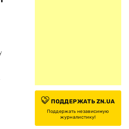
у
ь
ПОДДЕРЖАТЬ ZN.UA
Поддержать независимую
журналистику!