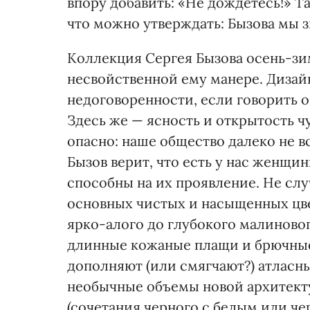
впору добавить: «Не дождетесь!» Т
что можно утверждать: Бызова мы 
Коллекция Сергея Бызова осень-зима
несвойственной ему манере. Дизай
недоговоренности, если говорить о
Здесь же — ясность и открытость чу
опасно: наше общество далеко не вс
Бызов верит, что есть у нас женщи
способны на их проявление. Не сл
основных чистых и насыщенных цвет
ярко-алого до глубокого малинового
длинные кожаные плащи и брючные
дополняют (или смягчают?) атласны
необычные объемы новой архитект
(сочетания черного с белым или ч