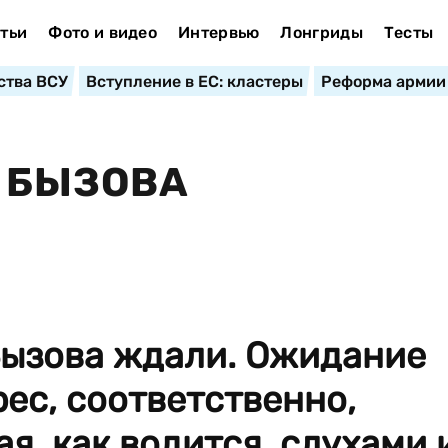
тьи
Фото и видео
Интервью
Лонгриды
Тесты
ства ВСУ
Вступление в ЕС: кластеры
Реформа армии
Я БЫЗОВА
ызова ждали. Ожидание
рес, соответственно,
я, как водится, слухами 