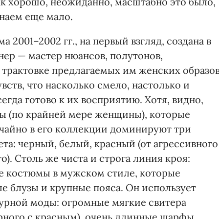
ак хорошо, неожиданно, масштабно это было,
знаем еще мало.
 2001–2002 гг., на первый взгляд, создана в
нер — мастер нюансов, полутонов,
 трактовке предлагаемых им женских образов
вств, что насколько смело, настолько и
егда готово к их восприятию. Хотя, видно,
ны (по крайней мере женщины), которые
учайно в его коллекции доминируют три
а: черный, белый, красный (от агрессивного
). Столь же чиста и строга линия кроя:
 костюмы в мужском стиле, которые
е блузы и крупные пояса. Он использует
урной моды: огромные мягкие свитера
ерного с красным), очень длинные шарфы