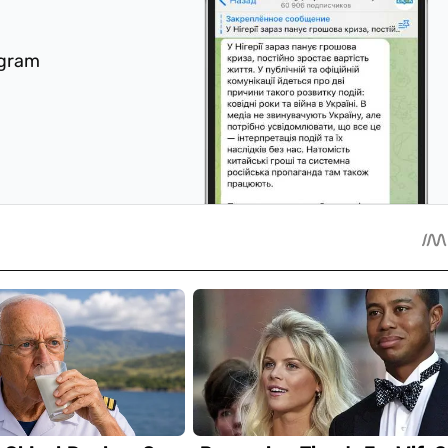
egram