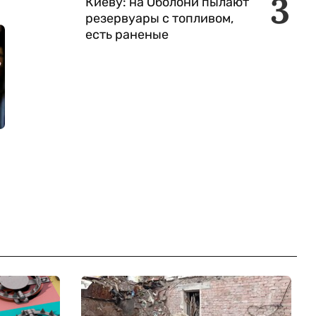
3
Киеву: на Оболони пылают
резервуары с топливом,
есть раненые