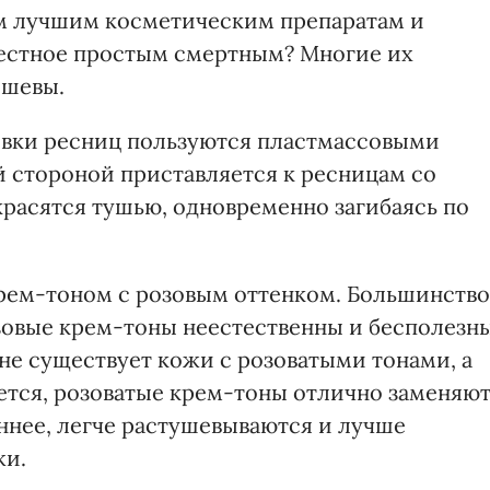
м лучшим косметическим препаратам и
звестное простым смертным? Многие их
ешевы.
ивки ресниц пользуются пластмассовыми
 стороной приставляется к ресницам со
красятся тушью, одновременно загибаясь по
рем-тоном с розовым оттенком. Большинство
зовые крем-тоны неестественны и бесполезны
не существует кожи с розоватыми тонами, а
ается, розоватые крем-тоны отлично заменяю
еннее, легче растушевываются и лучше
жи.