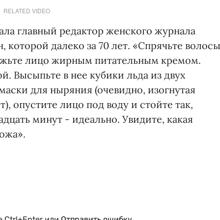
RELATED VIDEO
ла главный редактор женского журнала
 которой далеко за 70 лет. «Спрячьте волос
амажьте лицо жирным питательным кремом.
. Высыпьте в нее кубики льда из двух
 маски для ныряния (очевидно, изогнутая
), опустите лицо под воду и стойте так,
дцать минут - идеально. Увидите, какая
кожа».
 Ctrl+Enter или
Отправить ошибку