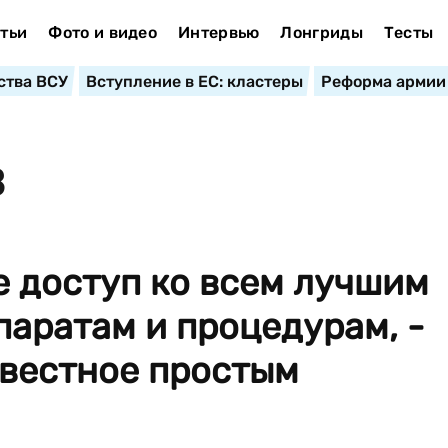
тьи
Фото и видео
Интервью
Лонгриды
Тесты
ства ВСУ
Вступление в ЕС: кластеры
Реформа армии
В
доступ ко всем лучшим
аратам и процедурам, -
звестное простым