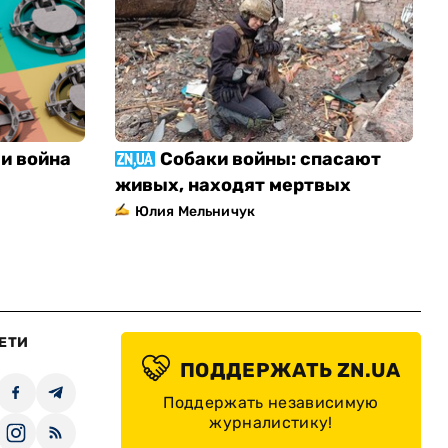
и война
Собаки войны: спасают
живых, находят мертвых
Юлия Мельничук
ЕТИ
ПОДДЕРЖАТЬ ZN.UA
Поддержать независимую
журналистику!