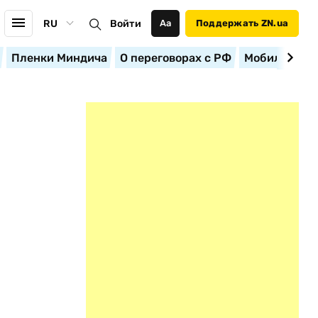
RU
Войти
Аа
Поддержать ZN.ua
Пленки Миндича
О переговорах с РФ
Мобилизация