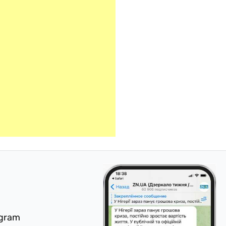
egram