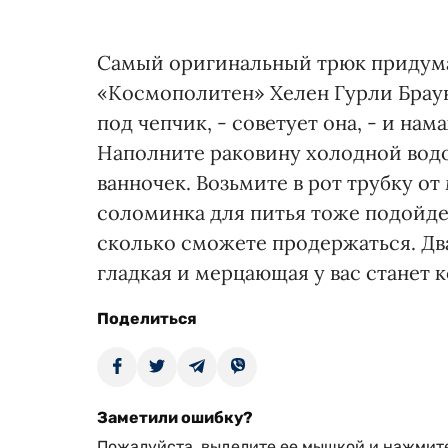
Самый оригинальный трюк придума
«Космополитен» Хелен Гурли Браун,
под чепчик, - советует она, - и н
Наполните раковину холодной водой
ванночек. Возьмите в рот трубку от
соломинка для питья тоже подойдет
сколько сможете продержаться. Два
гладкая и мерцающая у вас станет 
Поделиться
Заметили ошибку?
Пожалуйста, выделите ее мышкой и нажмите