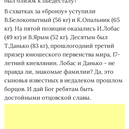
был близок к пьедесталу?
В схватках за «бронзу» уступили
В.Белокопытный (56 кг) и К.Опальник (65
кг). На пятой позиции оказались И.Лобас
(49 кг) и В.Ярым (52 кг). Десятым был
Т.Данько (83 кг), прошлогодний третий
призер юношеского первенства мира, 17-
летний киевлянин. Лобас и Данько - не
правда ли, знакомые фамилии? Да, это
сыновья известных в недалеком прошлом
борцов. И дай Бог ребятам быть
достойными отцовской славы.