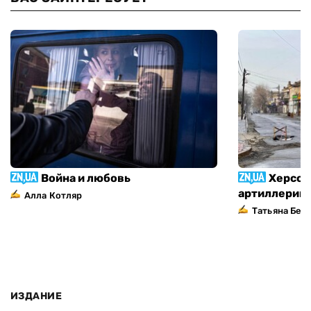
Война и любовь
Херсон
артиллерий
Алла Котляр
Татьяна Без
ИЗДАНИЕ