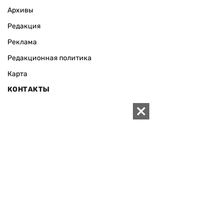
Архивы
Редакция
Реклама
Редакционная политика
Карта
КОНТАКТЫ
01010 Киев, ул. Князей Острожских, 19/1
Телефон редакции:
+380 (44) 280-04-85
Электронная почта редакции:
zn94@ukr.net
Электронная почта службы новостей:
editor@zn.ua
СОЦСЕТИ