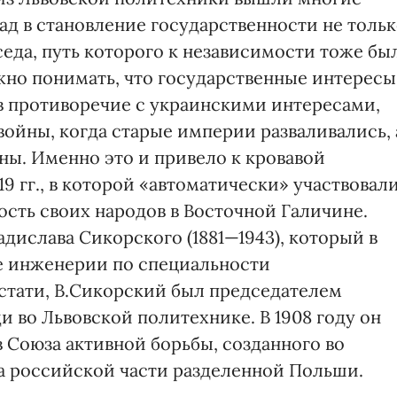
ад в становление государственности не толь
седа, путь которого к независимости тоже бы
жно понимать, что государственные интересы
 в противоречие с украинскими интересами,
ойны, когда старые империи разваливались, 
ны. Именно это и привело к кровавой
9 гг., в которой «автоматически» участвовал
ость своих народов в Восточной Галичине.
дислава Сикорского (1881—1943), который в
те инженерии по специальности
Кстати, В.Сикорский был председателем
 во Львовской политехнике. В 1908 году он
 Союза активной борьбы, созданного во
на российской части разделенной Польши.