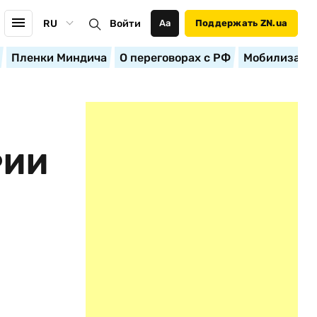
RU
Войти
Аа
Поддержать ZN.ua
Пленки Миндича
О переговорах с РФ
Мобилизация
РИИ