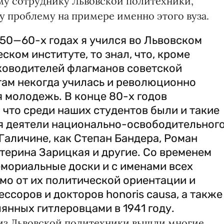
му сотруднику Львовской политехники,
у проблему на примере именно этого вуза.
 50—60-х годах я учился во Львовском
ском институте, то знал, что, кроме
ководителей флагманов советской
там некогда училась и революционно
 молодежь. В конце 80-х годов
 что среди наших студентов были и такие
 деятели национально-освободительног
Галичине, как Степан Бандера, Роман
терина Зарицкая и другие. Со временем
мориальные доски и с именами всех
мо от их политической ориентации и
ссоров и докторов honoris causa, а также
янных гитлеровцами в 1941 году.
о из Львовской политехники вышли многие