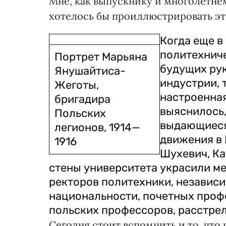
Мне, как выпускнику и многолетне
хотелось бы проиллюстрировать эт
Когда еще в
политехниче
Портрет Марьяна
будущих ру
Янушайтиса-
индустрии, 
Жеготы,
настроенная
бригадира
выяснилось,
Польских
выдающиеся
легионов, 1914—
движения в 
1916
Шухевич, Ка
стены университета украсили ме
ректоров политехники, независи
национальности, почетных профе
польских профессоров, расстрел
Сегодня стоит вспомнить и то, чт