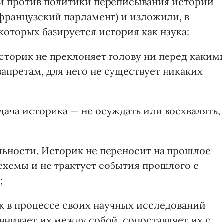
и против политики переписывания истории
французский парламент) и изложили, в
которых базируется история как наука:
сторик не преклоняет голову ни перед каким
апретам, для него не существует никаких
дача историка — не осуждать или восхвалять,
льности. Историк не переносит на прошлое
хемы и не трактует события прошлого с
;
ик в процессе своих научных исследований
нивает их между собой, сопоставляет их с