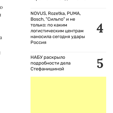
ко
NOVUS, Rozetka, PUMA,
л
Bosch, "Сильпо" и не
4
только: по каким
логистическим центрам
наносила сегодня удары
а
Россия
и
НАБУ раскрыло
5
подробности дела
Стефанишиной