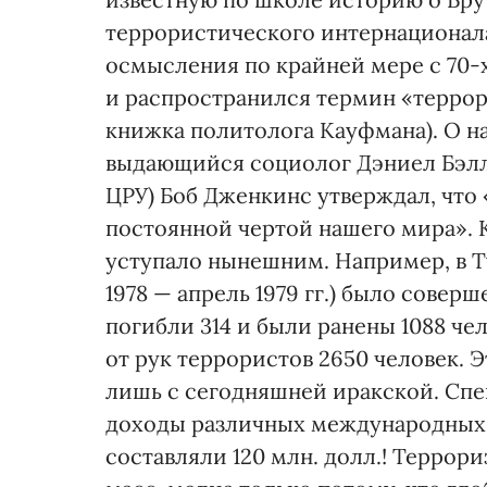
террористического интернационала
осмысления по крайней мере с 70-х
и распространился термин «террор
книжка политолога Кауфмана). О н
выдающийся социолог Дэниел Бэлл
ЦРУ) Боб Дженкинс утверждал, что
постоянной чертой нашего мира». К
уступало нынешним. Например, в Т
1978 — апрель 1979 гг.) было совер
погибли 314 и были ранены 1088 чел
от рук террористов 2650 человек. 
лишь с сегодняшней иракской. Спец
доходы различных международных т
составляли 120 млн. долл.! Террор