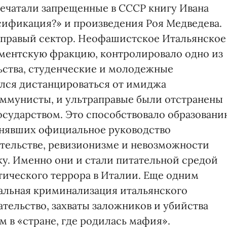
ечатали запрещенные в СССР книгу Ивана
ификация?» и произведения Роя Медведева.
 правый сектор. Неофашистское Итальянское
ментскую фракцию, контролировало одно из
ьства, студенческие и молодежные
лся дистанцироваться от имиджа
оммунисты, и ультраправые были отстранены
государством. Это способствовало образовани
инявших официальное руководство
тельстве, ревизионизме и невозможности
ку. Именно они и стали питательной средой
ического террора в Италии. Еще одним
льная криминализация итальянского
ательство, захваты заложников и убийства
 в «стране, где родилась мафия».