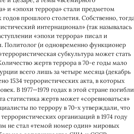
» и «эпохи террора» стали предметом
 годов прошлого столетия. Собственно, тогд
истический интернационал» (так называлась
аступлении «эпохи террора» писал и
. Политолог (и одновременно функционер
 «террористическая субкультура может стать
оличество жертв террора в 70-е годы мало
урции всего лишь за четыре месяца (декабрь
шено 1534 террористических акта, в которых
овек. В 1977—1979 годах в этой стране погибли
Эта статистика жертв может «соревноваться»
иалисты по террору в 70-х утверждали, что
еррористических организаций в 1974 году
изм не стал «темой номер один» мировых