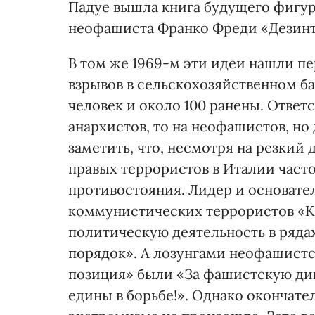
Падуе вышла книга будущего фигур
неофашиста Франко Фреди «Дезинт
В том же 1969-м эти идеи нашли п
взрывов в сельскохозяйственном ба
человек и около 100 ранены. Ответс
анархистов, то на неофашистов, но
заметить, что, несмотря на резкий
правых террористов в Италии часто
противостояния. Лидер и основате
коммунистических террористов «К
политическую деятельность в ряд
порядок». А лозунгами неофашист
позиция» были «За фашистскую дик
едины в борьбе!». Однако окончате