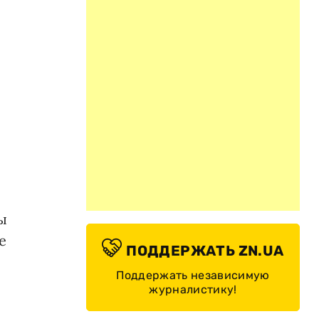
ы
е
ПОДДЕРЖАТЬ ZN.UA
Поддержать независимую
журналистику!