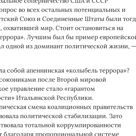
обальное соперничество США и СССР
опрос во всех остальных потенциальных и
ветский Союз и Соединенные Штаты были тогд
, охватившей мир. Стоит остановиться на
террора». Лучшим был бы пример европейско
тал одной из доминант политической жизни, 
ла собой апеннинская «колыбель террора»?
 союзниками после Второй мировой
ое управление стало «гарантом
сти» Итальянской Республики.
пическая смена коалиционных правительств
вовала политической стабилизации. Зато
ствовала тотальной коррумпированности
т благодаря пропорциональной системе