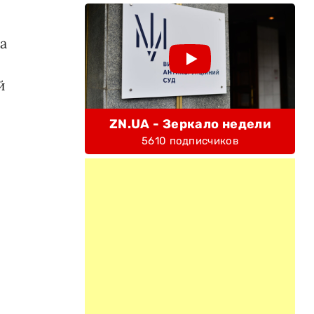
а
й
—
ZN.UA - Зеркало недели
5610 подписчиков