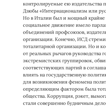
контролируемые ею издательства п
Дзюбы «Интернационализм или рус
Но в Италии был и мощный крайне
социальное движение имело парла
объединений профсоюзов, издател
организации. Конечно, ИСД стреми
тоталитарной организации. Но и к
от реальных рычагов руководства 
экстремистских группировок, обв
соответствующих партий в соглаша
влиять на государственную полити
для возникновения феномена полит
определяющим фактором была тота
общества. Коррупция, рэкет, вымог
стали совершенно будничным делом