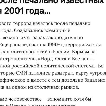
осле печально известных
 2001 года...
вого террора началась после печально
1 года. Создавались всемирные
 во многих странах законодательно
ще раньше, с конца 1990-х, терроризм стал
х политтехнологий в России. Взрывы на
метрополитене, «Норд-Ост» и Беслан —
нной российской политической системы. Во
оторые СМИ пытались разыграть карту «угроз
ифическое и вместе с тем довольно банально
ыв на одном из столичных рынков.
амо человечество, — вспомните хотя бы
е и Цезаре, а темы «всемирного