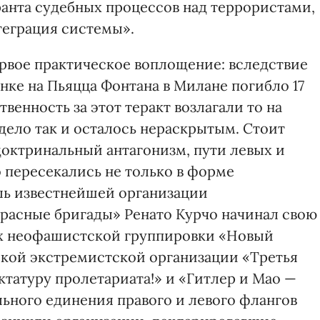
анта судебных процессов над террористами,
еграция системы».
ервое практическое воплощение: вследствие
нке на Пьяцца Фонтана в Милане погибло 17
твенность за этот теракт возлагали то на
 дело так и осталось нераскрытым. Стоит
 доктринальный антагонизм, пути левых и
 пересекались не только в форме
ль известнейшей организации
расные бригады» Ренато Курчо начинал свою
ах неофашистской группировки «Новый
ской экстремистской организации «Третья
татуру пролетариата!» и «Гитлер и Мао —
льного единения правого и левого флангов