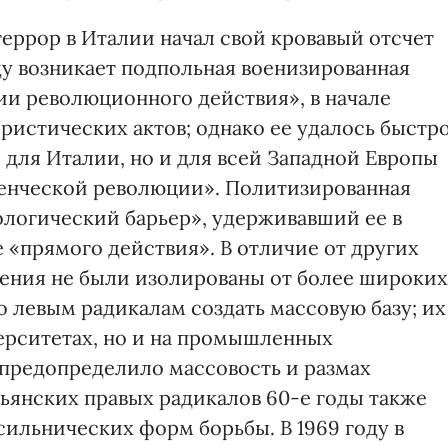
еррор в Италии начал свой кровавый отсчет
оду возникает подпольная военизированная
и революционного действия», в начале
ристических актов; однако ее удалось быстр
 для Италии, но и для всей Западной Европы
денческой революции». Политизированная
логический барьер», удерживавший ее в
е «прямого действия». В отличие от других
жения не были изолированы от более широких
 левым радикалам создать массовую базу; их
верситетах, но и на промышленных
 предопределило массовость и размах
льянских правых радикалов 60-е годы также
ильнических форм борьбы. В 1969 году в