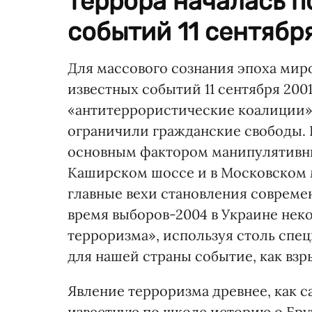
террора началась п
событий 11 сентября
Для массового сознания эпоха миро
известных событий 11 сентября 200
«антитеррористические коалиции»,
ограничили гражданские свободы. Е
основным фактором манипулятивны
Каширском шоссе и в Московском 
главные вехи становления совреме
время выборов-2004 в Украине нек
терроризма», используя столь спец
для нашей страны событие, как взр
Явление терроризма древнее, как с
известную по школе историю о Брут