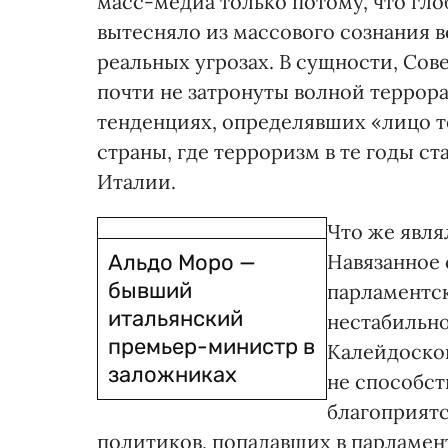
масс-медиа только потому, что гл
вытесняло из массового сознания в
реальных угрозах. В сущности, Со
почти не затронуты волной террора
тенденциях, определявших «лицо 
страны, где терроризм в те годы с
Италии.
Что же явля
Альдо Моро —
Навязанное
бывший
парламентск
итальянский
нестабильно
премьер-министр в
Калейдоско
заложниках
не способст
благоприят
политиков, попадавших в парламен