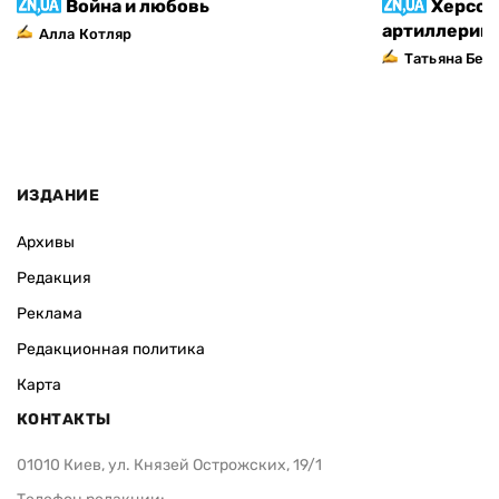
Война и любовь
Херсон
артиллерий
Алла Котляр
Татьяна Без
ИЗДАНИЕ
Архивы
Редакция
Реклама
Редакционная политика
Карта
КОНТАКТЫ
01010 Киев, ул. Князей Острожских, 19/1