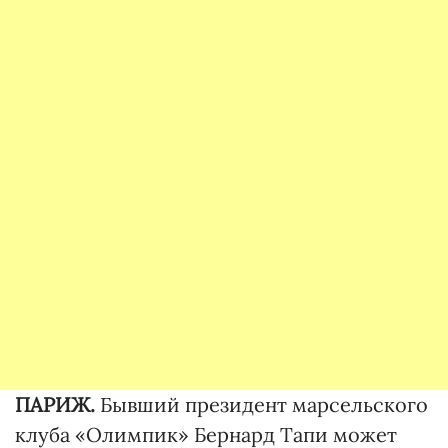
ПАРИЖ.
Бывший президент марсельского
клуба «Олимпик» Бернард Тапи может