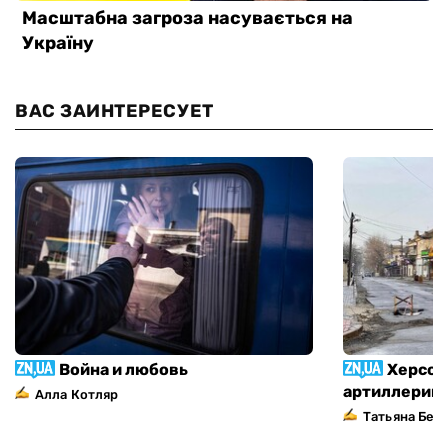
ВАС ЗАИНТЕРЕСУЕТ
Война и любовь
Херсон
артиллерий
Алла Котляр
Татьяна Без