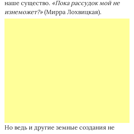
наше существо.
«Пока рассудок мой не
изнеможет?»
(Мирра Лохвицкая).
Но ведь и другие земные создания не