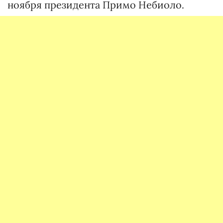
ноября президента Примо Небиоло.