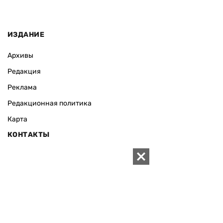
ИЗДАНИЕ
Архивы
Редакция
Реклама
Редакционная политика
Карта
КОНТАКТЫ
01010 Киев, ул. Князей Острожских, 19/1
Телефон редакции:
+380 (44) 280-04-85
Электронная почта редакции:
zn94@ukr.net
Электронная почта службы новостей:
editor@zn.ua
СОЦСЕТИ