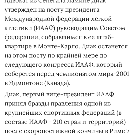
Адвокат из Сенегала Ламине Диак
утвержден на посту президента
Международной федерации легкой
атлетики (ИААФ) руководящим Советом
федерации, собравшимся в ее штаб-
квартире в Монте-Карло. Диак останется
на этом посту по крайней мере до
следующего конгресса ИААФ, который
соберется перед чемпионатом мира-2001
в Эдмонтоне (Канада).
Диак, первый вице-президент ИААФ,
принял бразды правления одной из
крупнейших спортивных федераций (в
составе ИААФ - 210 стран и территорий)
после скоропостижной кончины в Риме 7