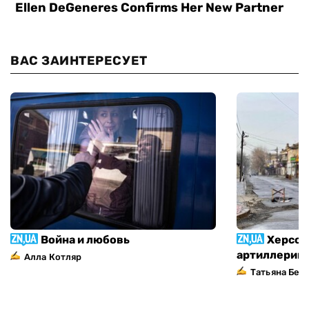
ВАС ЗАИНТЕРЕСУЕТ
Война и любовь
Херсон
артиллерий
Алла Котляр
Татьяна Без