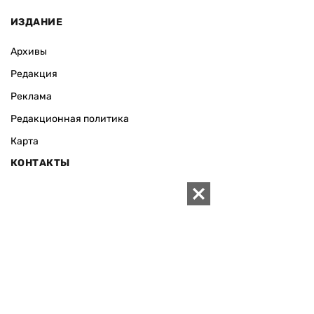
ИЗДАНИЕ
Архивы
Редакция
Реклама
Редакционная политика
Карта
КОНТАКТЫ
01010 Киев, ул. Князей Острожских, 19/1
Телефон редакции:
+380 (44) 280-04-85
Электронная почта редакции:
zn94@ukr.net
Электронная почта службы новостей:
editor@zn.ua
СОЦСЕТИ