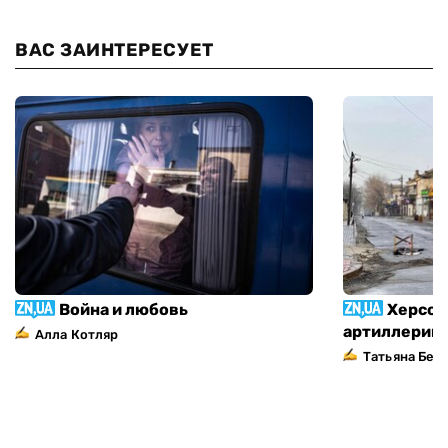
ВАС ЗАИНТЕРЕСУЕТ
Война и любовь
Херсон
артиллерий
Алла Котляр
Татьяна Без