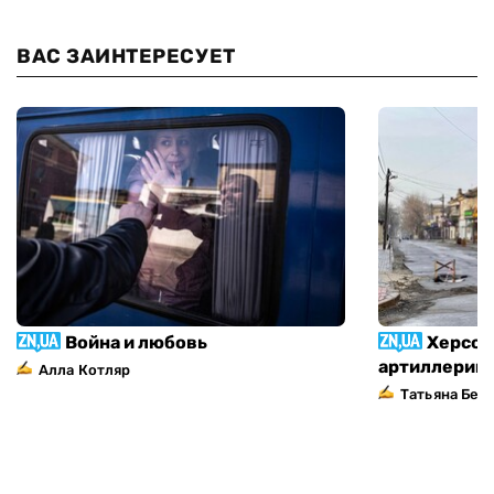
ВАС ЗАИНТЕРЕСУЕТ
Война и любовь
Херсон
артиллерий
Алла Котляр
Татьяна Без