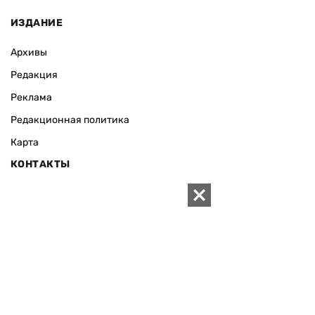
ИЗДАНИЕ
Архивы
Редакция
Реклама
Редакционная политика
Карта
КОНТАКТЫ
01010 Киев, ул. Князей Острожских, 19/1
Телефон редакции:
+380 (44) 280-04-85
Электронная почта редакции:
zn94@ukr.net
Электронная почта службы новостей:
editor@zn.ua
СОЦСЕТИ