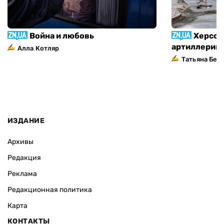
Война и любовь
Херсон
артиллерий
Алла Котляр
Татьяна Без
ИЗДАНИЕ
Архивы
Редакция
Реклама
Редакционная политика
Карта
КОНТАКТЫ