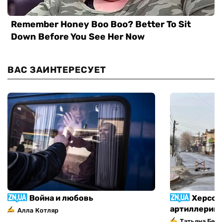
ВАС ЗАИНТЕРЕСУЕТ
Война и любовь
Херсон
артиллерий
Алла Котляр
Татьяна Без