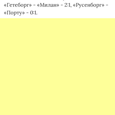
«Гетеборг» - «Милан» - 2:1, «Русенборг» -
«Порту» - 0:1.