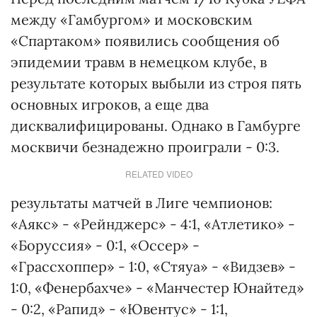
между «Гамбургом» и московским
«Спартаком» появились сообщения об
эпидемии травм в немецком клубе, в
результате которых выбыли из строя пять
основных игроков, а еще два
дисквалифицированы. Однако в Гамбурге
москвичи безнадежно проиграли - 0:3.
RELATED VIDEO
результаты матчей в Лиге чемпионов:
«Аякс» - «Рейнджерс» - 4:1, «Атлетико» -
«Боруссия» - 0:1, «Оссер» -
«Грассхоппер» - 1:0, «Стяуа» - «Видзев» -
1:0, «Фенербахче» - «Манчестер Юнайтед»
- 0:2, «Рапид» - «Ювентус» - 1:1,