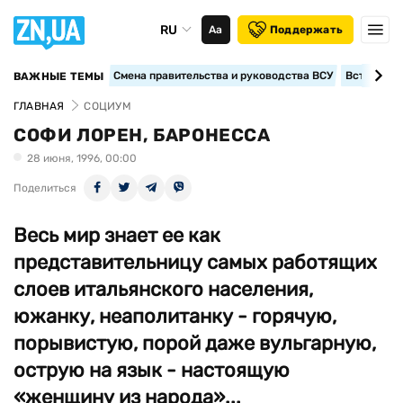
RU
Аа
Поддержать
Смена правительства и руководства ВСУ
Вступление
ВАЖНЫЕ ТЕМЫ
ГЛАВНАЯ
СОЦИУМ
СОФИ ЛОРЕН, БАРОНЕССА
28 июня, 1996, 00:00
Поделиться
Весь мир знает ее как
представительницу самых работящих
слоев итальянского населения,
южанку, неаполитанку - горячую,
порывистую, порой даже вульгарную,
острую на язык - настоящую
«женщину из народа»...