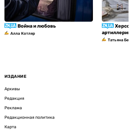
Война и любовь
Херсон
артиллерий
Алла Котляр
Татьяна Без
ИЗДАНИЕ
Архивы
Редакция
Реклама
Редакционная политика
Карта