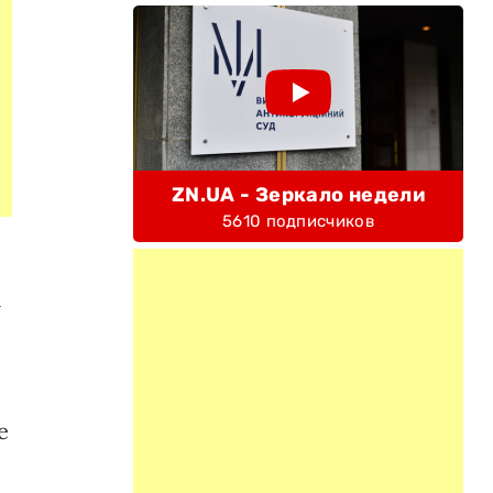
ZN.UA - Зеркало недели
5610 подписчиков
о
а
е