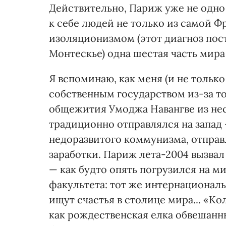
Действительно, Париж уже не одно
к себе людей не только из самой Ф
изоляционизмом (этот диагноз пост
Монтескье) одна шестая часть мира
Я вспоминаю, как меня (и не тольк
собственным государством из-за то
общежития Умоджа Навангве из нес
традиционно отправлялся на запад 
недоразвитого коммунизма, отправ
заработки. Париж лета-2004 вызва
— как будто опять погрузился на м
факультета: тот же интернационал
ищут счастья в столице мира... «Ко
как рождественская елка обвешан