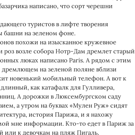
базарчика написано, что сорт черешни
ждающего туристов в лифте творения
 башни на зеленом фоне.
конов похожи на изысканное кружевное
ми роз возле собора Нотр-Дам дремлет старый
ионных люках написано Paris. А рядом с этим
 дремлющем на зеленой поляне вблизи
ит новенький мобильный телефон. А вот к
длинный, как катафалк для Гулливера,
онниц. А дорожки в Люксембургском саду
ем, а утром на буквах «Мулен Руж» сидят
хитектура, история Парижа, и я нахожу
ой мне информации. Кто-то едет в Париж за
или к девочкам на пляж Пигаль.