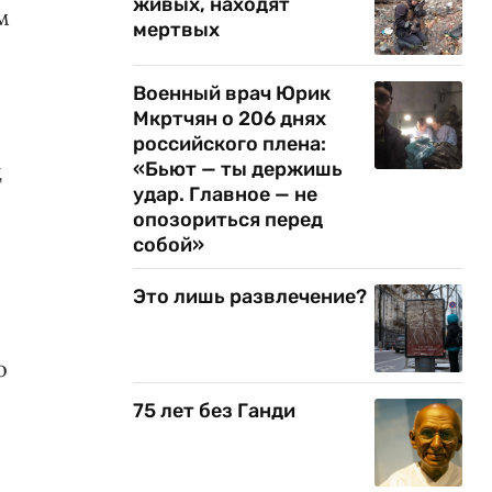
живых, находят
м
мертвых
Военный врач Юрик
Мкртчян о 206 днях
российского плена:
д
«Бьют — ты держишь
удар. Главное — не
опозориться перед
собой»
Это лишь развлечение?
о
75 лет без Ганди