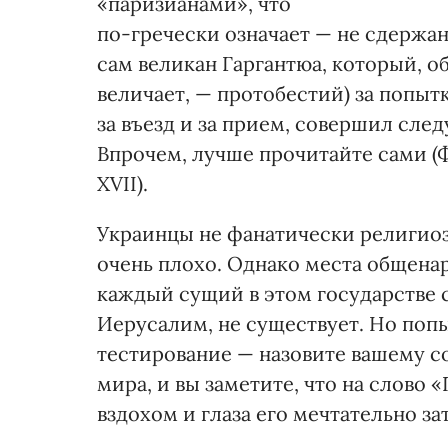
«паризианами», что
по-гречески означает — не сдержа
сам великан Гаргантюа, который, о
величает, — протобестий) за попытк
за въезд и за прием, совершил след
Впрочем, лучше прочитайте сами (Ф
XVII).
Украинцы не фанатически религиоз
очень плохо. Однако места общена
каждый сущий в этом государстве с
Иерусалим, не существует. Но поп
тестирование — назовите вашему с
мира, и вы заметите, что на слово
вздохом и глаза его мечтательно за