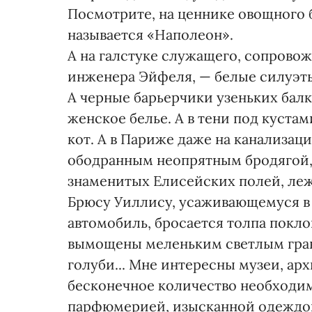
Посмотрите, на ценнике овощного 
называется «Наполеон».
А на галстуке служащего, сопрово
инженера Эйфеля, — белые силуэты
А черные барьерчики узеньких бал
женское белье. А в тени под куста
кот. А в Париже даже на канализац
ободранным неопрятным бродягой,
знаменитых Елисейских полей, леж
Брюсу Уиллису, усаживающемуся в 
автомобиль, бросается толпа покл
вымощены меленьким светлым грави
голуби... Мне интересны музеи, ар
бесконечное количество необходим
парфюмерией, изысканной одеждой 