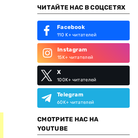
ЧИТАЙТЕ НАС В СОЦСЕТЯХ
Facebook
110 K+ читателей
Instagram
15K+ читателей
X
100K+ читателей
Telegram
60K+ читателей
СМОТРИТЕ НАС НА
YOUTUBE