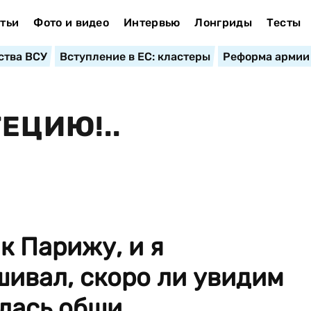
тьи
Фото и видео
Интервью
Лонгриды
Тесты
ства ВСУ
Вступление в ЕС: кластеры
Реформа армии
ЕЦИЮ!..
к Парижу, и я
ивал, скоро ли увидим
ась обши...