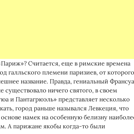
«Париж»? Считается, еще в римские времена
од галльского племени паризиев, от которог
нешнее название. Правда, гениальный Франсу
 не существовало ничего святого, в своем
юа и Пантагрюэль» представляет несколько
ать, город раньше назывался Левкеция, что
в основе намек на особенную белизну наиболе
ам. А парижане якобы когда-то были