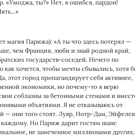
. «Умоджа, ты?» Нет, я ошибся, пардон!
ять...»
ет магия Парижа): «А ты что здесь потерял —
ьше, чем Франция, люби и знай родной край,
ратских государств-соседей. Нечего по
о как хочется, чтобы мечты сбывались, хотя 
а, этот город пропагандирует себя активнее,
венной экономики, но почему-то я верю
 свои соблазны за бетонными стенами и вмест
люнявыми объятиями. Я не отказываюсь от
 — они того стоят. Лувр, Нотр-Дам, Эйфелев
 и каждому. Но Париж дарит гостям шанс
никальное, не замеченное миллионами других.