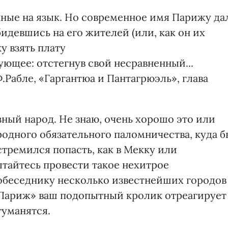
нные на язык. Но современное имя Парижу да
бидевшись на его жителей (или, как он их
у взять плату
ующее: отстегнув свой несравненный...
.Рабле, «Гаргантюа и Пантагрюэль», глава
ный народ. Не знаю, очень хорошо это или
родного обязательного паломничества, куда б
тремился попасть, как в Мекку или
ытайтесь провести такое нехитрое
обеседнику несколько известнейших городов
 «Париж» ваш подопытный кролик отреагирует
туманятся.