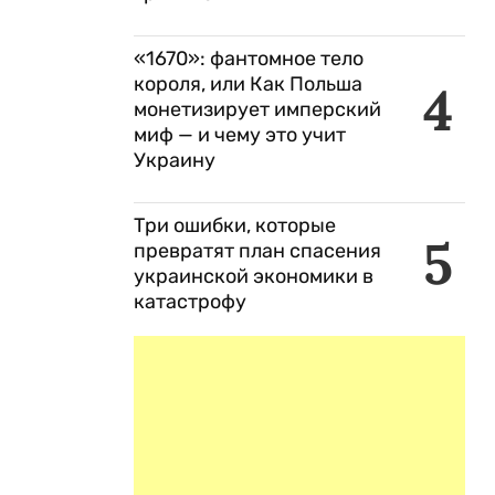
«1670»: фантомное тело
короля, или Как Польша
4
монетизирует имперский
миф — и чему это учит
Украину
Три ошибки, которые
5
превратят план спасения
украинской экономики в
катастрофу