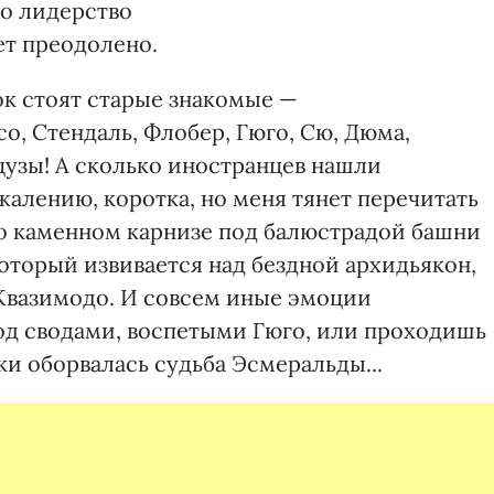
то лидерство
ет преодолено.
бок стоят старые знакомые —
со, Стендаль, Флобер, Гюго, Сю, Дюма,
цузы! А сколько иностранцев нашли
жалению, коротка, но меня тянет перечитать
ь о каменном карнизе под балюстрадой башни
оторый извивается над бездной архидьякон,
Квазимодо. И совсем иные эмоции
под сводами, воспетыми Гюго, или проходишь
ки оборвалась судьба Эсмеральды...