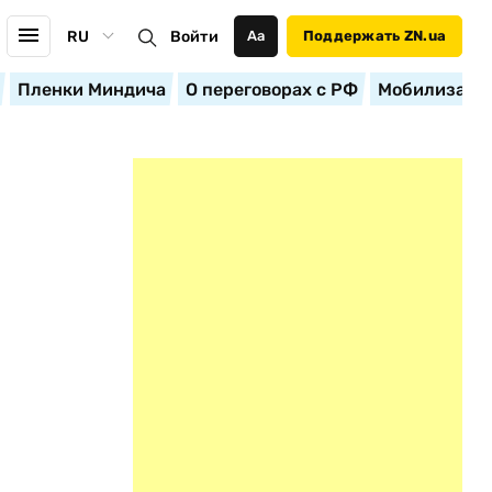
RU
Войти
Аа
Поддержать ZN.ua
Пленки Миндича
О переговорах с РФ
Мобилизация