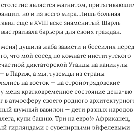
 столетие является магнитом, притягивающи
ранции, но и из всего мира. Лишь больная
авил еще в XVIII веке знаменитый Шарль
 выстраивала барьеры для своих граждан.
о меня) душила жаба зависти и бессилия пере
го, что мой сосед по комнате институтского
частной диктаторской Уганды на каникулы
— в Париж, а мы, туземцы из страны
лялись на восток — на стройотрядовские
л у меня кратковременное состояние дежа-вю
иг в атмосферу своего родного архитектурног
ьный шумный вавилон — дети разных народов
ллега, купи башню. Три на евро!» Африканец,
ный гирляндами с сувенирными эйфелевыми