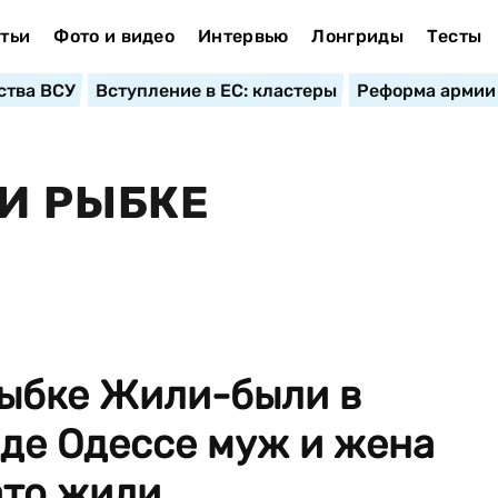
тьи
Фото и видео
Интервью
Лонгриды
Тесты
ства ВСУ
Вступление в ЕС: кластеры
Реформа армии
 И РЫБКЕ
рыбке Жили-были в
оде Одессе муж и жена
то жили...