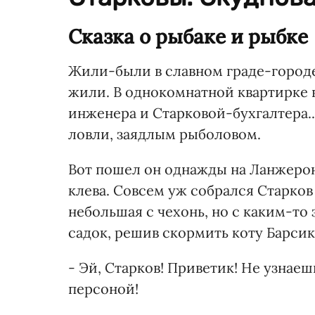
Сказка о рыбаке и рыбке
Жили-были в славном граде-городе
жили. В однокомнатной квартирке 
инженера и Старковой-бухгалтера.
ловли, заядлым рыболовом.
Вот пошел он однажды на Ланжерон 
клева. Совсем уж собрался Старков
небольшая с чехонь, но с каким-то
садок, решив скормить коту Барсику
- Эй, Старков! Приветик! Не узнаеш
персоной!