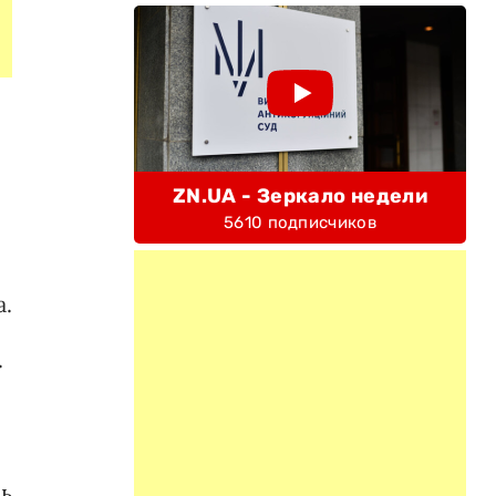
ZN.UA - Зеркало недели
5610 подписчиков
а.
.
сь