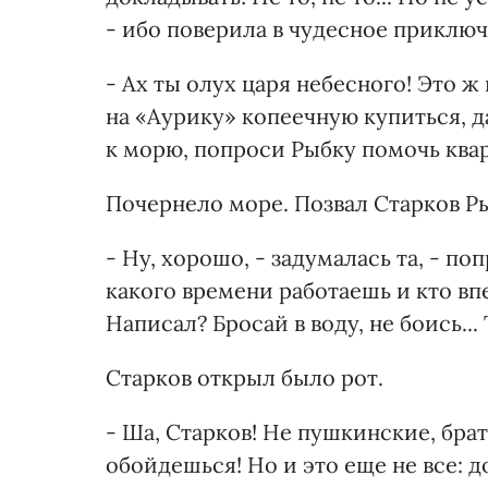
- ибо поверила в чудесное приключ
- Ах ты олух царя небесного! Это ж 
на «Аурику» копеечную купиться, да
к морю, попроси Рыбку помочь ква
Почернело море. Позвал Старков Р
- Ну, хорошо, - задумалась та, - по
какого времени работаешь и кто вп
Написал? Бросай в воду, не боись...
Старков открыл было рот.
- Ша, Старков! Не пушкинские, бра
обойдешься! Но и это еще не все: д