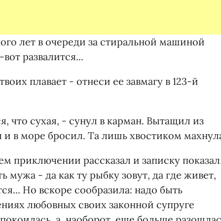
ного лет в очереди за стиральной машиной
-вот развалится...
 твоих плавает - отнеси ее завмагу в 123-й
, что сухая, - сунул в карман. Вытащил из
 и в море бросил. Та лишь хвостиком махнул
ем приключении рассказал и записку показал
 мужа - да как ту рыбку зовут, да где живет,
ся... Но вскоре сообразила: надо быть
ниях любовных своих законной супруге
успокоилась, а, наоборот, еще больше разошла