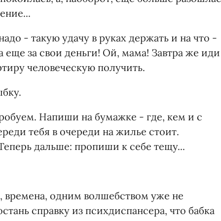
ение...
надо - такую удачу в руках держать и на что -
 еще за свои деньги! Ой, мама! Завтра же иди
ртиру человеческую получить.
ыбку.
пробуем. Напиши на бумажке - где, кем и с
ереди тебя в очереди на жилье стоит.
 Теперь дальше: пропиши к себе тещу...
т, времена, одним волшебством уже не
остань справку из психдиспансера, что бабка