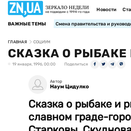
ЗЕРКАЛО НЕДЕЛИ
Новости
Ста
не подводим с 1994-го года
ВАЖНЫЕ ТЕМЫ
Смена правительства и руковод
ГЛАВНАЯ
СОЦИУМ
СКАЗКА О РЫБАКЕ
19 января, 1996, 00:00
Поделиться
Автор
Наум Цидулко
Сказка о рыбаке и 
славном граде-гор
Старковы. Скуднова