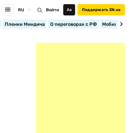
RU
Войти
Аа
Поддержать ZN.ua
Пленки Миндича
О переговорах с РФ
Мобилизация