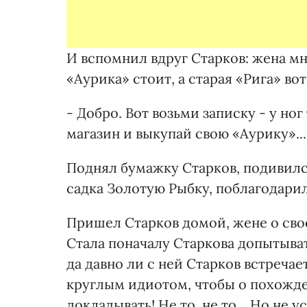
И вспомнил вдруг Старков: жена м
«Аурика» стоит, а старая «Рига» вот
- Добро. Вот возьми записку - у ног
магазин и выкупай свою «Аурику»...
Поднял бумажку Старков, подивился
садка Золотую Рыбку, поблагодарил
Пришел Старков домой, жене о сво
Стала поначалу Старкова допытывать
да давно ли с ней Старков встречает
круглым идиотом, чтобы о похожде
докладывать! Не то, не то... Но не 