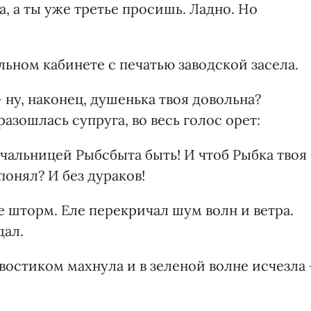
 а ты уже третье просишь. Ладно. Но
льном кабинете с печатью заводской засела.
 ну, наконец, душенька твоя довольна?
разошлась супруга, во весь голос орет:
начальницей Рыбсбыта быть! И чтоб Рыбка твоя
понял? И без дураков!
е шторм. Еле перекричал шум волн и ветра.
дал.
Хвостиком махнула и в зеленой волне исчезла 