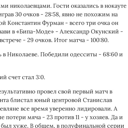
ми николаевцами. Гости оказались в нокауте
рав 30 очков - 28:58, явно не похожим на
ой Константин Фурман - всего три очка он
изави в «Бипа-Моде» - Александр Окунский -
трече - 29 очков. Итог матча - 100:80.
 в Николаеве. Победили одесситы - 68:60 и
й счет стал 3:0.
езультативно провел свой первый матч в
анта блистал юный центровой Станислав
евляне все время уверенно лидировали. А
отери мяча - 23 против 11 - у хозяев. Да и
 был хуже. В общем, в полуфинальной серии