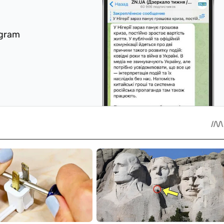
egram