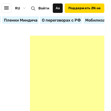
RU
Войти
Аа
Поддержать ZN.ua
Пленки Миндича
О переговорах с РФ
Мобилизация