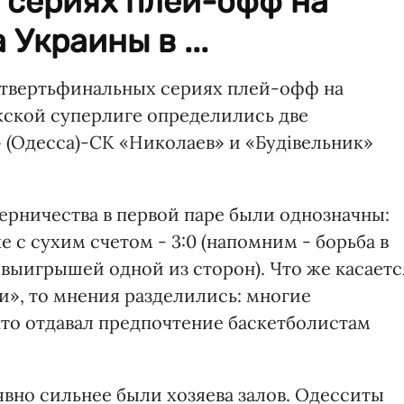
 сериях плей-офф на
Украины в ...
четвертьфинальных сериях плей-офф на
ской суперлиге определились две
(Одесса)-СК «Николаев» и «Будівельник»
ерничества в первой паре были однозначны:
 с сухим счетом - 3:0 (напомним - борьба в
выигрышей одной из сторон). Что же касаетс
и», то мнения разделились: многие
кто отдавал предпочтение баскетболистам
явно сильнее были хозяева залов. Одесситы