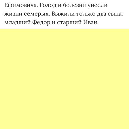
Ефимовича. Голод и болезни унесли
жизни семерых. Выжили только два сына:
младший Федор и старший Иван.