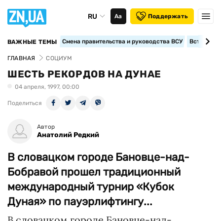
RU
Аа
Поддержать
Смена правительства и руководства ВСУ
Вступление
ВАЖНЫЕ ТЕМЫ
ГЛАВНАЯ
СОЦИУМ
ШЕСТЬ РЕКОРДОВ НА ДУНАЕ
04 апреля, 1997, 00:00
Поделиться
Автор
Анатолий Редкий
В словацком городе Бановце-над-
Бобравой прошел традиционный
международный турнир «Кубок
Дуная» по пауэрлифтингу...
В словацком городе Бановце-над-