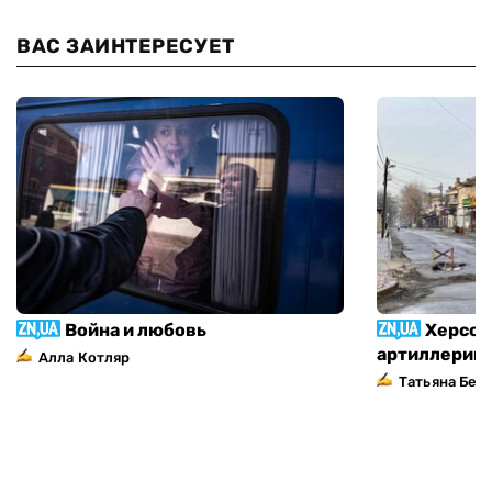
ВАС ЗАИНТЕРЕСУЕТ
Война и любовь
Херсон
артиллерий
Алла Котляр
Татьяна Без