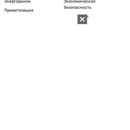
+380 (44) 280-04-85
Электронная почта редакции:
zn94@ukr.net
Электронная почта службы новостей:
editor@zn.ua
СОЦСЕТИ
ПОДДЕРЖАТЬ ZN.UA
Поддержать независимую
журналистику!
ЗЕРКАЛО НЕДЕЛИ
не подводим с 1994-го года
АРХИВ
Внутренняя политика
Социальная защита