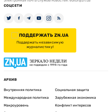
артиллерий
Алла Котляр
Татьяна Без
ИЗДАНИЕ
Архивы
Редакция
Реклама
Редакционная политика
Карта
КОНТАКТЫ
01010 Киев, ул. Князей Острожских, 19/1
Телефон редакции: