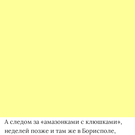
А следом за «амазонками с клюшками»,
неделей позже и там же в Борисполе,