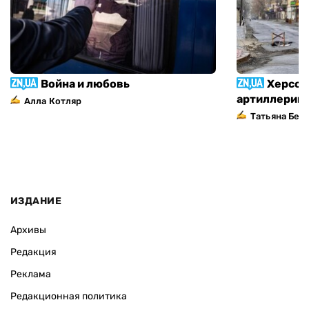
Война и любовь
Херсон
артиллерий
Алла Котляр
Татьяна Без
ИЗДАНИЕ
Архивы
Редакция
Реклама
Редакционная политика