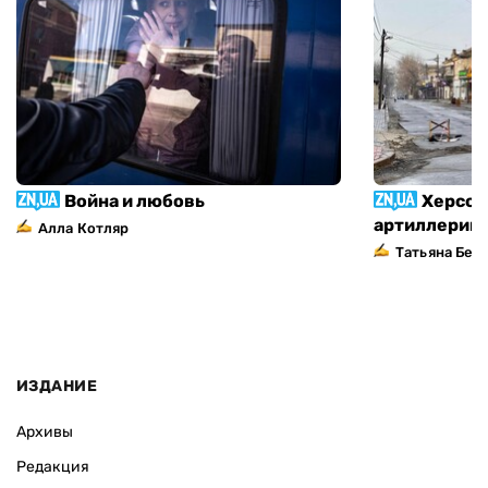
Война и любовь
Херсон
артиллерий
Алла Котляр
Татьяна Без
ИЗДАНИЕ
Архивы
Редакция