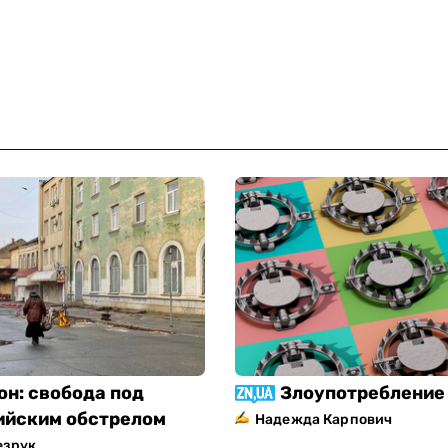
он: свобода под
Злоупотребление 
ийским обстрелом
Надежда Карпович
езрук