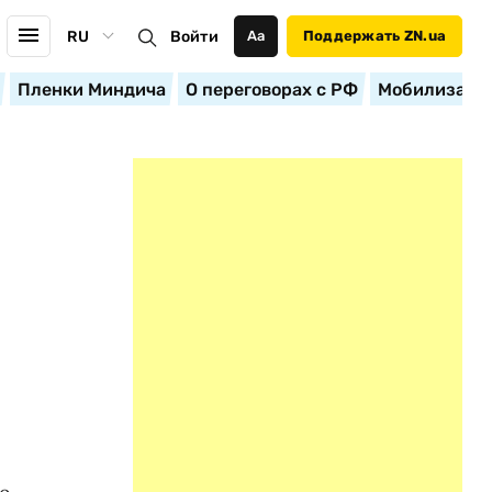
RU
Войти
Аа
Поддержать ZN.ua
Пленки Миндича
О переговорах с РФ
Мобилизация