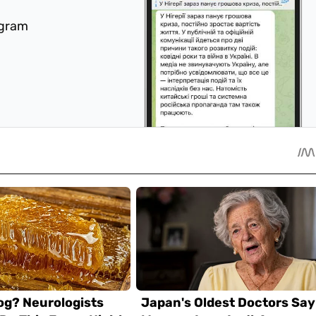
egram