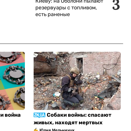
3
Киеву: на Оболони пылают
резервуары с топливом,
есть раненые
и война
Собаки войны: спасают
живых, находят мертвых
Юлия Мельничук