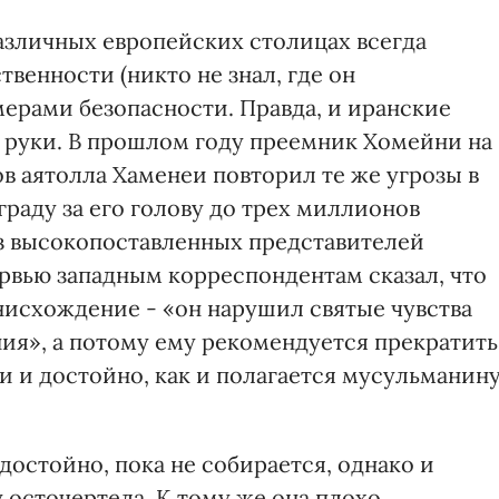
различных европейских столицах всегда
енности (никто не знал, где он
ерами безопасности. Правда, и иранские
 руки. В прошлом году преемник Хомейни на
в аятолла Хаменеи повторил те же угрозы в
граду за его голову до трех миллионов
из высокопоставленных представителей
рвью западным корреспондентам сказал, что
нисхождение - «он нарушил святые чувства
ия», а потому ему рекомендуется прекратить
 и достойно, как и полагается мусульманину
достойно, пока не собирается, однако и
 осточертела. К тому же она плохо