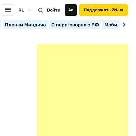
RU
Войти
Аа
Поддержать ZN.ua
Пленки Миндича
О переговорах с РФ
Мобилизация