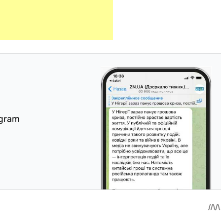
egram