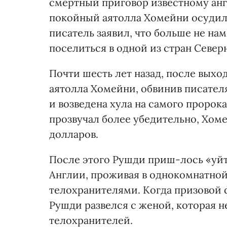
смертный приговор известному ан
покойный аятолла Хомейни осудил 
писатель заявил, что больше не на
поселиться в одной из стран Север
Почти шесть лет назад, после выхо
аятолла Хомейни, обвинив писателя
и возведена хула на самого пророка
прозвучал более убедительно, Хом
долларов.
После этого Рушди приш-лось «уйти
Англии, проживая в однокомнатной
телохранителями. Когда призовой ф
Рушди развелся с женой, которая н
телохранителей.