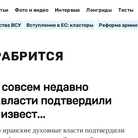
тьи
Фото и видео
Интервью
Лонгриды
Тесты
ства ВСУ
Вступление в ЕС: кластеры
Реформа армии
РАБРИТСЯ
о совсем недавно
 власти подтвердили
звест...
но иранские духовные власти подтвердили