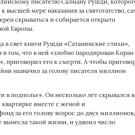
глийскому писателю Салману Рушди, которог
к высшей мере наказания за святотатство, са
мерен скрываться и собирается открыто
ной Европы.
да в свет книги Рушди «Сатанинские стихи»,
 в том, что в ней «злобно пародирован Коран
», приговорил его к смерти. А чтобы пригово
ейни назначил за голову писателя миллион
 в подполье». Он несколько лет скрывался в
 квартирке вместе с женой и
онд за его голову возрос до двух миллионов,
е вынесла такой жизни, и удвоил число