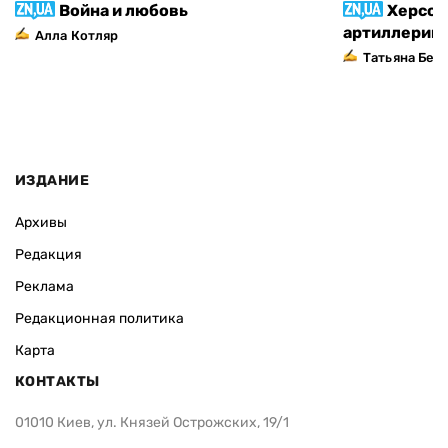
Война и любовь
Херсон
артиллерий
Алла Котляр
Татьяна Без
ИЗДАНИЕ
Архивы
Редакция
Реклама
Редакционная политика
Карта
КОНТАКТЫ
01010 Киев, ул. Князей Острожских, 19/1