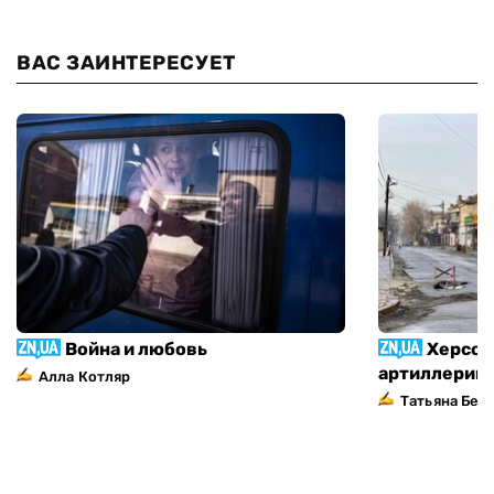
ВАС ЗАИНТЕРЕСУЕТ
Война и любовь
Херсон
артиллерий
Алла Котляр
Татьяна Без