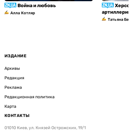
Война и любовь
Херсон
артиллерий
Алла Котляр
Татьяна Без
ИЗДАНИЕ
Архивы
Редакция
Реклама
Редакционная политика
Карта
КОНТАКТЫ
01010 Киев, ул. Князей Острожских, 19/1