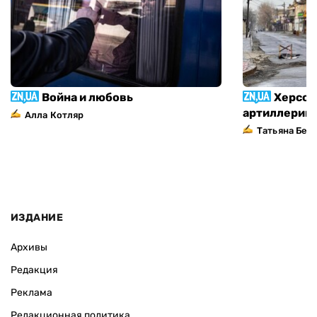
Война и любовь
Херсон
артиллерий
Алла Котляр
Татьяна Без
ИЗДАНИЕ
Архивы
Редакция
Реклама
Редакционная политика