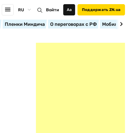
RU
Войти
Аа
Поддержать ZN.ua
Пленки Миндича
О переговорах с РФ
Мобилизация