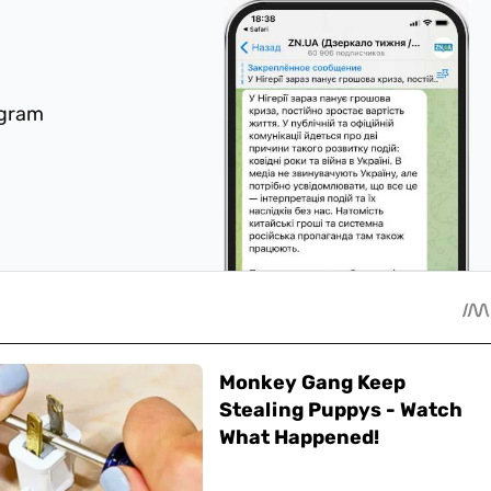
egram