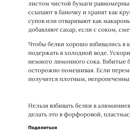
листом чистой бумаги равномерным
ссыпают в баночку и хранят как кр
супов или отваривают как макароны
добавляют сахар, если с соком, см
Чтобы белки хорошо взбивались в к
подержать в холодной воде. Ускор
немного лимонного сока. Взбитые бе
осторожно помешивая. Если переме
получится плотным, непропеченны
Нельзя взбивать белки в алюминиев
делать это в форфоровой, пластма
Поделиться