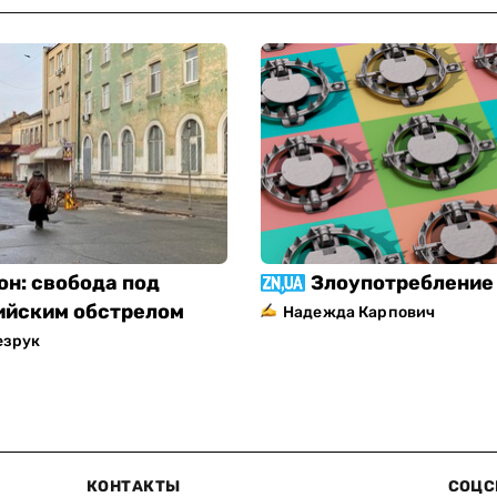
он: свобода под
Злоупотребление 
ийским обстрелом
Надежда Карпович
езрук
КОНТАКТЫ
СОЦС