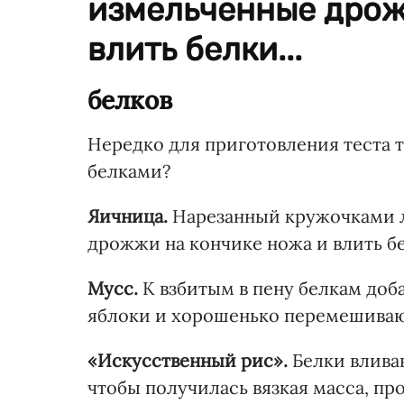
измельченные дрож
влить белки...
белков
Нередко для приготовления теста т
белками?
Яичница.
Нарезанный кружочками л
дрожжи на кончике ножа и влить б
Мусс.
К взбитым в пену белкам доб
яблоки и хорошенько перемешиваю
«Искусственный рис».
Белки влива
чтобы получилась вязкая масса, пр