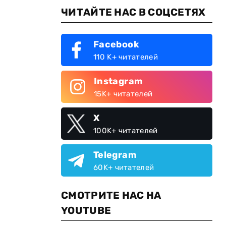
ЧИТАЙТЕ НАС В СОЦСЕТЯХ
Facebook
110 K+ читателей
Instagram
15K+ читателей
X
100K+ читателей
Telegram
60K+ читателей
СМОТРИТЕ НАС НА
YOUTUBE