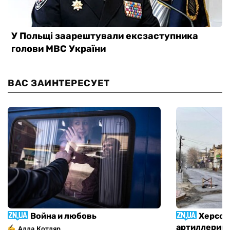
ВАС ЗАИНТЕРЕСУЕТ
Война и любовь
Херсон
артиллерий
Алла Котляр