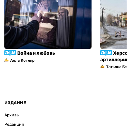
Война и любовь
Херсон
артиллерий
Алла Котляр
Татьяна Без
ИЗДАНИЕ
Архивы
Редакция