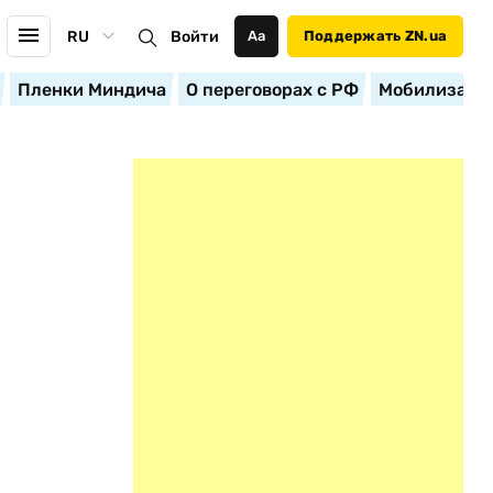
RU
Войти
Аа
Поддержать ZN.ua
Пленки Миндича
О переговорах с РФ
Мобилизация