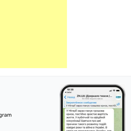
egram