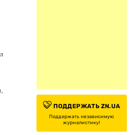
л
,
ПОДДЕРЖАТЬ ZN.UA
Поддержать независимую
журналистику!