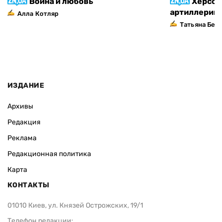
Война и любовь
Херсон
артиллерий
Алла Котляр
Татьяна Без
ИЗДАНИЕ
Архивы
Редакция
Реклама
Редакционная политика
Карта
КОНТАКТЫ
01010 Киев, ул. Князей Острожских, 19/1
Телефон редакции: