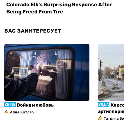
ВАС ЗАИНТЕРЕСУЕТ
Война и любовь
Херсон
артиллерий
Алла Котляр
Татьяна Без