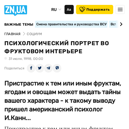
RU
Аа
Поддержать
Смена правительства и руководства ВСУ
Вступление
ВАЖНЫЕ ТЕМЫ
ГЛАВНАЯ
СОЦИУМ
ПСИХОЛОГИЧЕСКИЙ ПОРТРЕТ ВО
ФРУКТОВОМ ИНТЕРЬЕРЕ
31 июля, 1998, 00:00
Поделиться
Пристрастие к тем или иным фруктам,
ягодам и овощам может выдать тайны
вашего характера - к такому выводу
пришел американский психолог
И.Канн...
Пристрастие к тем или иным фруктам,