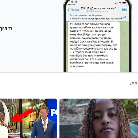
egram