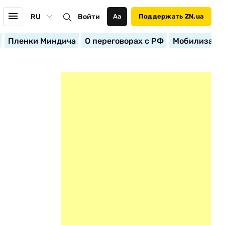
RU
Войти
Аа
Поддержать ZN.ua
Пленки Миндича
О переговорах с РФ
Мобилизация