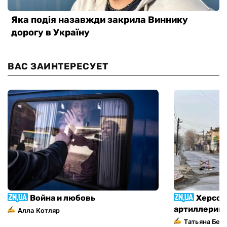
ВАС ЗАИНТЕРЕСУЕТ
Война и любовь
Херсон
артиллерий
Алла Котляр
Татьяна Без