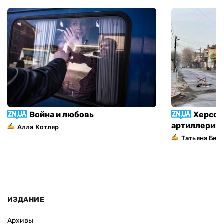
Война и любовь
Херсон
артиллерий
Алла Котляр
Татьяна Без
ИЗДАНИЕ
Архивы