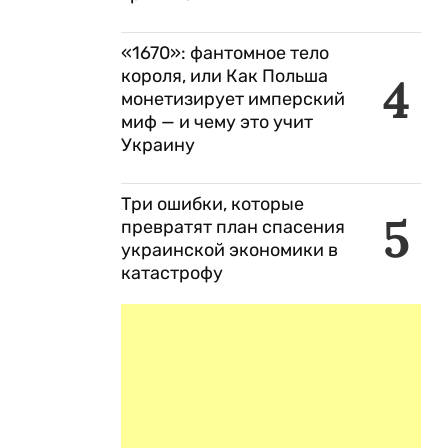
«1670»: фантомное тело
короля, или Как Польша
4
монетизирует имперский
миф — и чему это учит
Украину
Три ошибки, которые
5
превратят план спасения
украинской экономики в
катастрофу