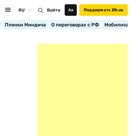
RU
Войти
Аа
Поддержать ZN.ua
Пленки Миндича
О переговорах с РФ
Мобилизация