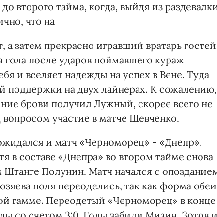
до второго тайма, когда, выйдя из раздевалки
чно, что на
, а затем прекрасно игравший вратарь гостей
а гола после ударов поймавшего кураж
себя и вселяет надежды на успех в Вене. Туда
й поддержки на двух лайнерах. К сожалению,
ение брови получил Лужный, скорее всего не
 вопросом участие в матче Шевченко.
ожидался и матч «Черноморец» - «Днепр».
я в составе «Днепра» во втором тайме снова
 Штанге Полунин. Матч начался с опоздание
хозяева поля переоделись, так как форма обеи
ой гамме. Переодетый «Черноморец» в конце
ы со счетом 3:0. Голы забили Мизин, Зотов 