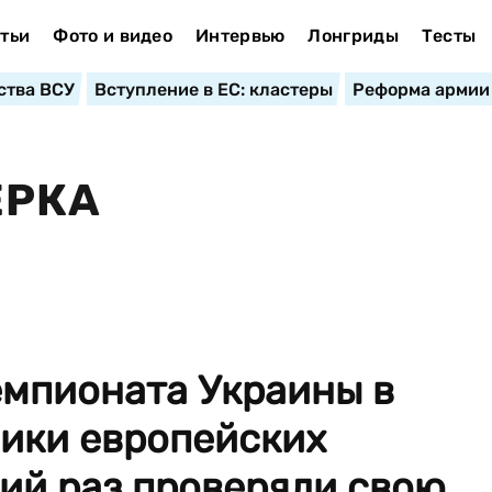
тьи
Фото и видео
Интервью
Лонгриды
Тесты
ства ВСУ
Вступление в ЕС: кластеры
Реформа армии
ЕРКА
емпионата Украины в
ники европейских
ий раз проверяли свою