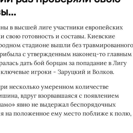
ы...
ины в высшей лиге участники европейских
и свою готовность и составы. Киевские
 родном стадионе вышли без травмированног
прибыла с утвержденным наконец-то главным
алась дать бой борцам за попадание в Лигу
 ключевые игроки - Заруцкий и Волков.
при несколько умеренном количестве
ишина, вдруг взорвавшаяся с появлением
намо» явно не выдержал беспорядочных
ся на положенное ему место поближе к полю,