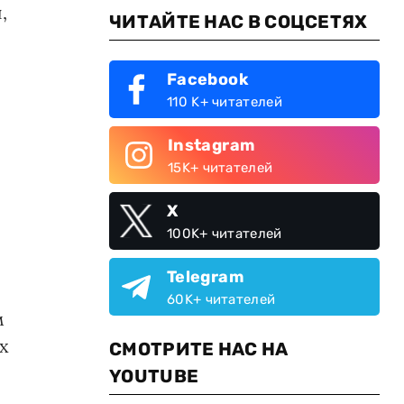
,
ЧИТАЙТЕ НАС В СОЦСЕТЯХ
Facebook
110 K+ читателей
Instagram
15K+ читателей
X
100K+ читателей
Telegram
60K+ читателей
м
х
СМОТРИТЕ НАС НА
YOUTUBE
и