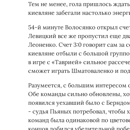
Тем не менее, гола пришлось ждать 
киевляне забегали настолько энерги
54-й минуте Волосянко открыл счет
Левицкий все же пропустил еще дв
Леоненко. Счет 3:0 говорит сам за 
киевляне отбыли с большой группо
в игре с «Таврией» сильное рассеч
сможет играть Шматоваленко и под
Разумеется, с большим интересом 
Обе команды сильно обновлены, хот
появился уехавший было с Берндом
- судья Пьяных потребовал, чтобы 
команд была одинаковой по цветов
концов добился убедительной побед