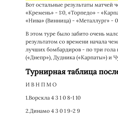
Вот остальные результаты матчей че
«Кремень» - 1:0, «Торпедо» - «Карпа
«Нива» (Винница) - «Металлург» - 0
В этом туре было забито очень мало
результатом со времени начала чем
лучших бомбардиров - по три гола 
(«Днепр»), Дудника («Карпаты») и Ч
Турнирная таблица после
И В Н П М О
1.Ворскла 4 3 1 0 8-1 10
2.Динамо 4 3 0 1 9-2 9