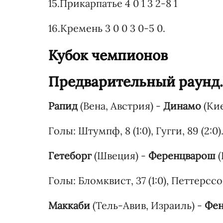
15.Прикарпатье 4 0 1 3 2-8 1
16.Кремень 3 0 0 3 0-5 0.
Кубок чемпионов
Предварительный раунд.
Рапид
(Вена, Австрия) -
Динамо
(Кие
Голы: Штумпф, 8 (1:0), Гугги, 89 (2:0)
Гетеборг
(Швеция) -
Ференцварош
(
Голы: Бломквист, 37 (1:0), Петтерссон,
Маккаби
(Тель-Авив, Израиль) -
Фен