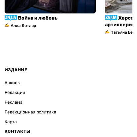
Война и любовь
Херсон
артиллерий
Алла Котляр
Татьяна Без
ИЗДАНИЕ
Архивы
Редакция
Реклама
Редакционная политика
Карта
КОНТАКТЫ