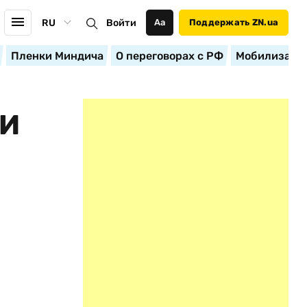
RU
Войти
Аа
Поддержать ZN.ua
Пленки Миндича
О переговорах с РФ
Мобилизация
ИИ