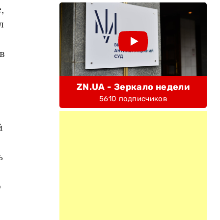
,
л
в
ZN.UA - Зеркало недели
5610 подписчиков
й
ь
о