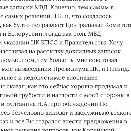
ые записки МВД. Конечно, тем самым в
 самых решений Ц.К. и, что создалось
 как будто исправляет Центральные Комите
 и Белоруссии, тогда как роль МВД
 указаний ЦК КПСС и Правительства. Хочу
 настаивая на рассылку докладных записок
домыслием, тем более ты мне советовал
е мое на заседании Президиума ЦК, и Презид.
ильное и недопустимое вносившее
бы сказал, как это сейчас хорошо продумал и
тимой грубости и наглости с моей стороны в
и Булганина Н.А. при обсуждении По
десь безусловно виноват и заслуживаю всяког
 как и все Вы старался внести предложения в
ьное решение вопросов, как Корейский,