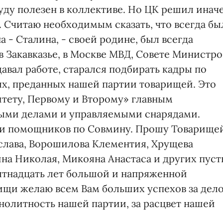
ду полезен в коллективе. Но ЦК решил иначе
 Считаю необходимым сказать, что всегда бы
 - Сталина, - своей родине, был всегда
, в Закавказье, в Москве МВД, Совете Министро
давал работе, старался подбирать кадры по
х, преданных нашей партии товарищей. Это
тету, Первому и Второму» главным
ыми делами и управляемыми снарядами.
 и помощников по Совмину. Прошу Товарище
слава, Ворошилова Клементия, Хрущева
ина Николая, Микояна Анастаса и других пуст
 пятнадцать лет большой и напряженной
ищи желаю всем Вам больших успехов за дел
онолитность нашей партии, за расцвет нашей