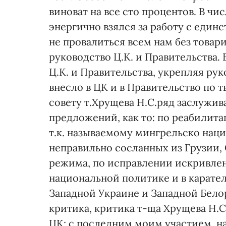
виноват на все сто процентов. В чи
энергично взялся за работу с един
не провалиться всем нам без това
руководство Ц.К. и Правительства
Ц.К. и Правительства, укрепляя ру
внесло в ЦК и в Правительство по 
совету т.Хрущева Н.С.ряд заслужи
предложений, как то: по реабилита
т.к. называемому мингрельско нац
неправильно сосланных из Грузии,
режима, по исправлении искривле
национальной политике и в карате
Западной Украине и Западной Бело
критика, критика т-ща Хрущева Н.
ЦК; с последним моим участием, н