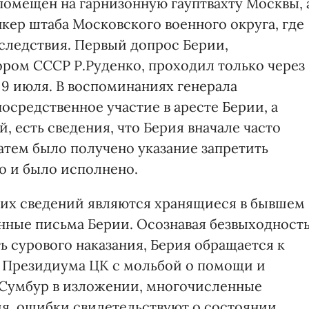
омещен на гарнизонную гауптвахту Москвы, 
кер штаба Московского военного округа, где
 следствия. Первый допрос Берии,
ром СССР Р.Руденко, проходил только через
а 9 июля. В воспоминаниях генерала
средственное участие в аресте Берии, а
, есть сведения, что Берия вначале часто
атем было получено указание запретить
то и было исполнено.
их сведений являются хранящиеся в бывшем
ные письма Берии. Осознавая безвыходност
 сурового наказания, Берия обращается к
 Президиума ЦК с мольбой о помощи и
Сумбур в изложении, многочисленные
ия, ошибки свидетельствуют о состоянии