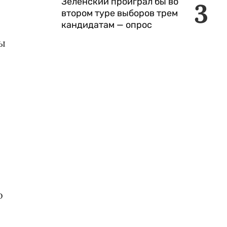
Зеленский проиграл бы во
3
втором туре выборов трем
кандидатам — опрос
ты
о