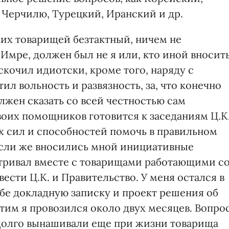
 Черчилю, Турецкий, Иранский и др.
их товарищей безтактный, ничем не
мре, должен был не я или, кто иной вносить
ыскочил идиотски, кроме того, наряду с
л вольность и развязность, за, что конечно
олжен сказать со всей честностью сам
воих помощников готовится к заседаниям Ц.К
их сил и способностей помочь в правильном
сли же вносились мной инициативные
атривал вместе с товарищами работающими с
ести Ц.К. и Правительство. У меня остался в
ебе докладную записку и проект решения об
тим я провозился около двух месяцев. Вопро
й долго вынашивали еще при жизни товарища