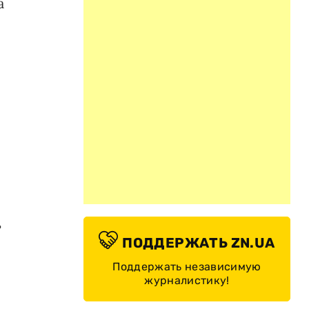
а
ь
ПОДДЕРЖАТЬ ZN.UA
Поддержать независимую
журналистику!