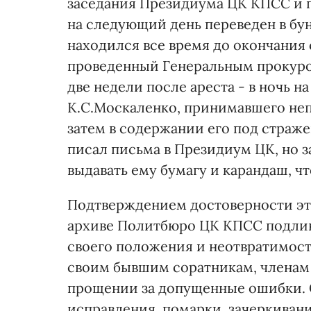
заседания Президиума ЦК КПСС и п
на следующий день переведен в бун
находился все время до окончания
проведенный Генеральным прокуро
две недели после ареста - в ночь н
К.С.Москаленко, принимавшего непо
затем в содержании его под стражей
писал письма в Президиум ЦК, но з
выдавать ему бумагу и карандаш, ч
Подтверждением достоверности эт
архиве Политбюро ЦК КПСС подлин
своего положения и неотвратимость
своим бывшим соратникам, членам
прощении за допущенные ошибки. 
исправления, помарки, зачеркиван