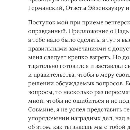
Германский, Ответы Эйзенхауэру и
Поступок мой при приеме венгерск
оправданный. Предложение о Надь И
а тебе надо было сделать, а тут я в
правильными замечаниями я допусти
меня следует крепко взгреть. Но д
тщательно готовился и заставлял с
и правительства, чтобы в меру сво
решении обсуждаемых вопросов. Е
вопросы, то несколько раз пересм
мной, чтобы не ошибиться и не подв
Совмине, я не успел представить т
упорядочении наградных дел, над э
об этом, как ты знаешь мы с тобо