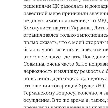
решениями ЦК разослать и докладн
известной мере принизили значение
недопустимое положение, что МВД,
Коммунист. партии Украины, Литвы
ограничивался только выполнением
прямо сказать, что с моей стороны
было глупостью и политическим не
этого не следует делать. Поведени
Совмина, очень часто было неправ
нервозность и излишку резкость я 
понял иногда доходило до недопус
отношении товарищей Хрущев Н.С. 
Германскому вопросу, конечно, я з
осуждения. В то же время я, также,
президиум направленные на правил