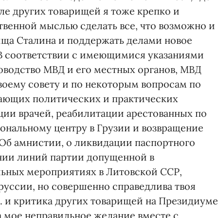
сле других товарищей я тоже крепко и
ственной мыслью сделать все, что возможно и
рища Сталина и поддержать делами новое
. В соответствии с имеющимися указаниями
ководство МВД и его местных органов, МВД
твоему совету и по некоторым вопросам по
вающих политических и практических
ции врачей, реабилитации арестованных по
иональному центру в Грузии и возвращение
 Об амнистии, о ликвидации паспортного
нии линий партии допущенной в
льных мероприятиях в Литовской ССР,
руссии, но совершенно справедлива твоя
С. и критика других товарищей на Президиуме
а мое неправильное желание вместе с