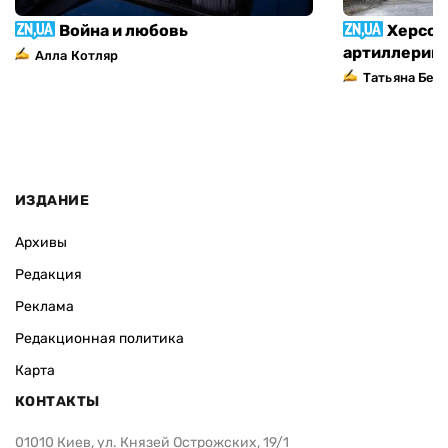
Война и любовь
Херсон
артиллерий
Алла Котляр
Татьяна Без
ИЗДАНИЕ
Архивы
Редакция
Реклама
Редакционная политика
Карта
КОНТАКТЫ
01010 Киев, ул. Князей Острожских, 19/1