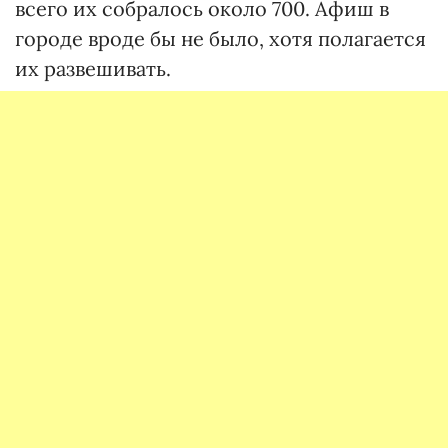
всего их собралось около 700. Афиш в
городе вроде бы не было, хотя полагается
их развешивать.