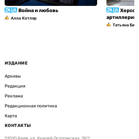
Война и любовь
Херсон
артиллерий
Алла Котляр
Татьяна Без
ИЗДАНИЕ
Архивы
Редакция
Реклама
Редакционная политика
Карта
КОНТАКТЫ
01010 Киев, ул. Князей Острожских, 19/1