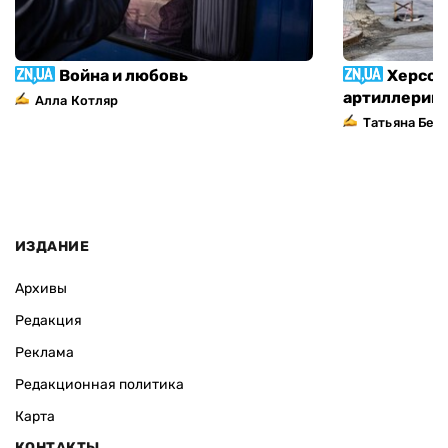
Война и любовь
Херсон
артиллерий
Алла Котляр
Татьяна Без
ИЗДАНИЕ
Архивы
Редакция
Реклама
Редакционная политика
Карта
КОНТАКТЫ