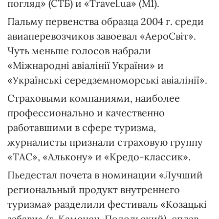
погляд» (СТБ) и «Travel.ua» (М1).
Пальму первенства образца 2004 г. среди
авиаперевозчиков завоевал «АероСвіт».
Чуть меньше голосов набрали
«Міжнародні авіалінії України» и
«Українські середземноморські авіалінії».
Страховыми компаниями, наиболее
профессионально и качественно
работавшими в сфере туризма,
журналисты признали страховую группу
«ТАС», «Алькону» и «Кредо-классик».
Пьедестал почета в номинации «Лучший
региональный продукт внутреннего
туризма» разделили фестиваль «Козацькі
забави» (г. Каменец-Подольский), сплав