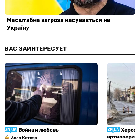
ВАС ЗАИНТЕРЕСУЕТ
Война и любовь
Херсон
артиллерий
Алла Котляр