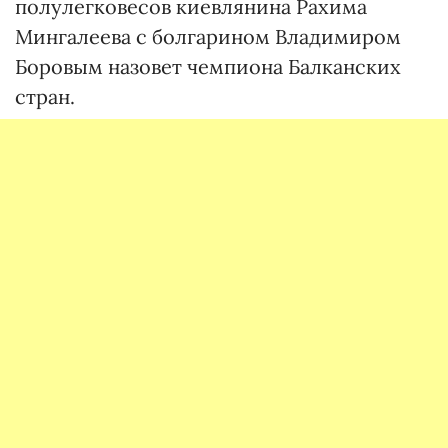
полулегковесов киевлянина Рахима
Мингалеева с болгарином Владимиром
Боровым назовет чемпиона Балканских
стран.