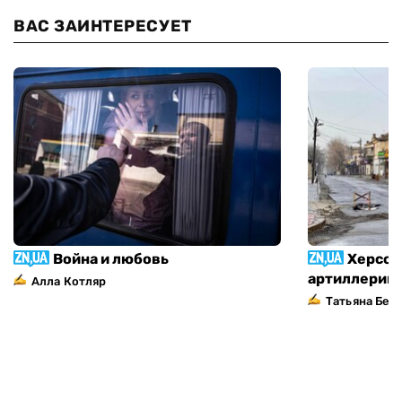
ВАС ЗАИНТЕРЕСУЕТ
Война и любовь
Херсон
артиллерий
Алла Котляр
Татьяна Без